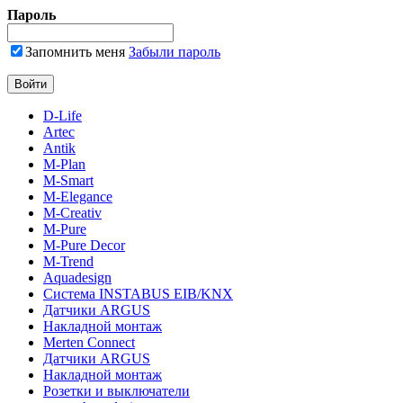
Пароль
Запомнить меня
Забыли пароль
D-Life
Artec
Antik
M-Plan
M-Smart
M-Elegance
M-Creativ
M-Pure
M-Pure Decor
M-Trend
Aquadesign
Система INSTABUS EIB/KNX
Датчики ARGUS
Накладной монтаж
Merten Connect
Датчики ARGUS
Накладной монтаж
Розетки и выключатели