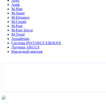
Artec
Antik
M-Plan
M-Smart
M-Elegance
M-Creativ
M-Pure
M-Pure Decor
M-Trend
Aquadesign
Система INSTABUS EIB/KNX
Датчики ARGUS
Накладной монтаж