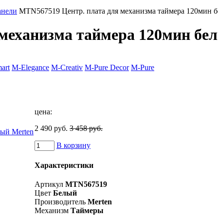
анели
MTN567519 Центр. плата для механизма таймера 120мин б
механизма таймера 120мин бе
art
M-Elegance
M-Creativ
M-Pure Decor
M-Pure
цена:
2 490 руб.
3 458 руб.
В корзину
Характеристики
Артикул
MTN567519
Цвет
Белый
Производитель
Merten
Механизм
Таймеры