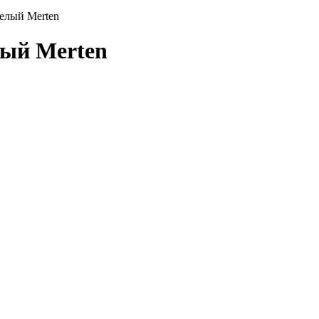
елый Merten
лый Merten