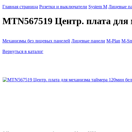
Главная страница
Розетки и выключатели
System M
Лицевые п
MTN567519 Центр. плата для 
Механизмы без лицевых панелей
Лицевые панели
M-Plan
M-Sm
Вернуться в каталог