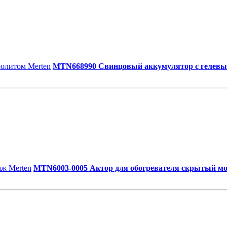
MTN668990 Свинцовый аккумулятор с гелевы
MTN6003-0005 Актор для обогревателя скрытый м