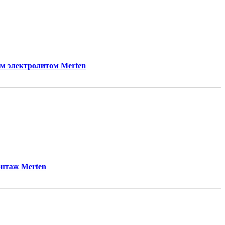
м электролитом Merten
онтаж Merten