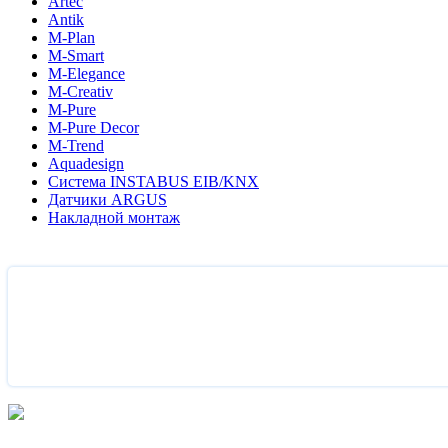
Artec
Antik
M-Plan
M-Smart
M-Elegance
M-Creativ
M-Pure
M-Pure Decor
M-Trend
Aquadesign
Система INSTABUS EIB/KNX
Датчики ARGUS
Накладной монтаж