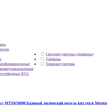
ары
атели
и
Светорегуляторы (диммеры)
и
Таймеры
 информационные
Терморегуляторы
 коммуникационные
 телефонные RJ11
MTN676090 Базовый логический модуль knx reg-k Merten