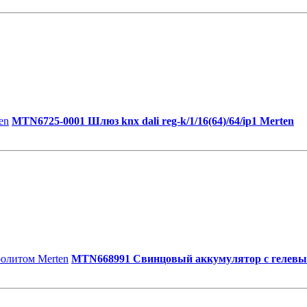
MTN6725-0001 Шлюз knx dali reg-k/1/16(64)/64/ip1 Merten
MTN668991 Свинцовый аккумулятор с гелевы