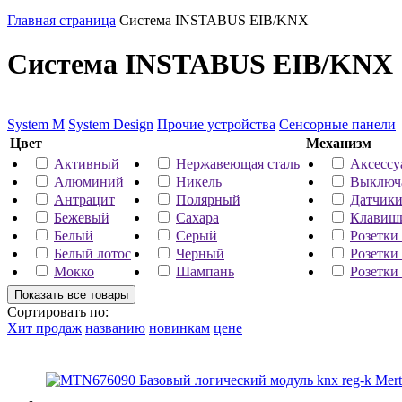
Главная страница
Система INSTABUS EIB/KNX
Система INSTABUS EIB/KNX
System M
System Design
Прочие устройства
Сенсорные панели
Цвет
Механизм
Активный
Нержавеющая сталь
Аксессу
Алюминий
Никель
Выключ
Антрацит
Полярный
Датчик
Бежевый
Сахара
Клавиш
Белый
Серый
Розетки
Белый лотос
Черный
Розетки
Мокко
Шампань
Розетки
Сортировать по:
Хит продаж
названию
новинкам
цене